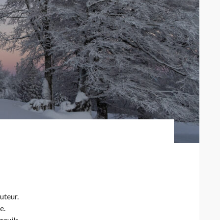
uteur.
e.
vreuils…