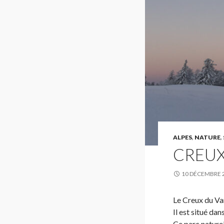
ALPES
,
NATURE
,
CREUX
10 DÉCEMBRE 
Le Creux du Van
Il est situé dan
Ce parc nature