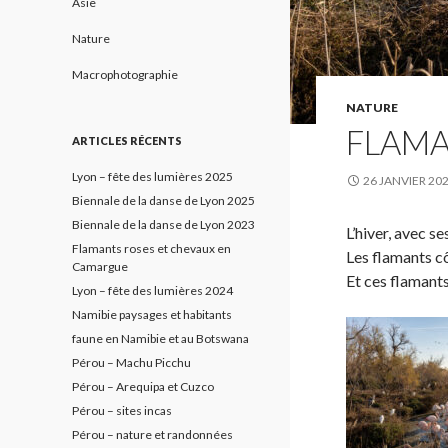
Asie
Nature
Macrophotographie
NATURE
FLAMA
ARTICLES RÉCENTS
Lyon – fête des lumières 2025
26 JANVIER 20
Biennale de la danse de Lyon 2025
Biennale de la danse de Lyon 2023
L’hiver, avec s
Flamants roses et chevaux en
Les flamants cô
Camargue
Et ces flamants
Lyon – fête des lumières 2024
Namibie paysages et habitants
faune en Namibie et au Botswana
Pérou – Machu Picchu
Pérou – Arequipa et Cuzco
Pérou – sites incas
Pérou – nature et randonnées