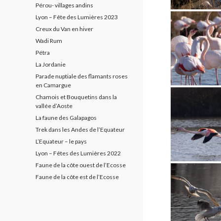
Pérou- villages andins
Lyon – Fête des Lumières 2023
Creux du Van en hiver
Wadi Rum
Pétra
La Jordanie
Parade nuptiale des flamants roses
en Camargue
Chamois et Bouquetins dans la
vallée d’Aoste
La faune des Galapagos
Trek dans les Andes de l’Equateur
L’Equateur – le pays
Lyon – Fêtes des Lumières 2022
Faune de la côte ouest de l’Ecosse
Faune de la côte est de l’Ecosse