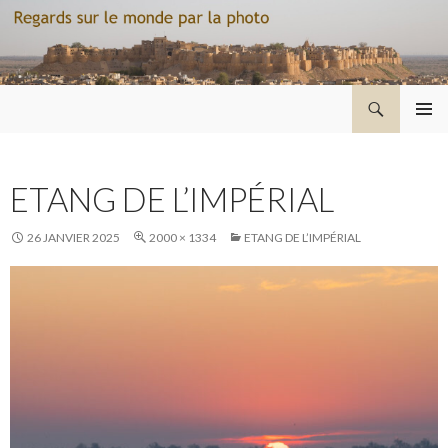
Recherche
Regard sur le monde par la photo
ALLER
MENU
AU
PRINCI
CONTENU
ETANG DE L’IMPÉRIAL
26 JANVIER 2025
2000 × 1334
ETANG DE L’IMPÉRIAL