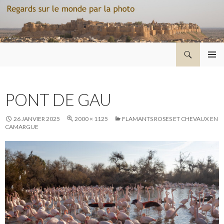
Recherche
Regard sur le monde par la photo
ALLER
MENU
AU
PRINCI
CONTENU
PONT DE GAU
26 JANVIER 2025
2000 × 1125
FLAMANTS ROSES ET CHEVAUX EN
CAMARGUE