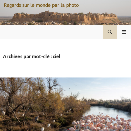
Recherche
Regard sur le monde par la photo
ALLER
MENU
AU
PRINCI
CONTENU
Archives par mot-clé : ciel