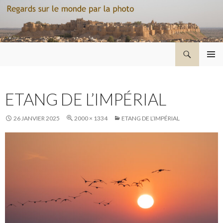
Recherche
Regard sur le monde par la photo
ALLER
MENU
AU
PRINCI
CONTENU
ETANG DE L’IMPÉRIAL
26 JANVIER 2025
2000 × 1334
ETANG DE L’IMPÉRIAL