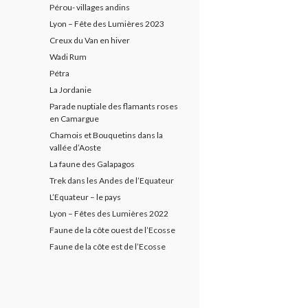
Pérou- villages andins
Lyon – Fête des Lumières 2023
Creux du Van en hiver
Wadi Rum
Pétra
La Jordanie
Parade nuptiale des flamants roses
en Camargue
Chamois et Bouquetins dans la
vallée d’Aoste
La faune des Galapagos
Trek dans les Andes de l’Equateur
L’Equateur – le pays
Lyon – Fêtes des Lumières 2022
Faune de la côte ouest de l’Ecosse
Faune de la côte est de l’Ecosse