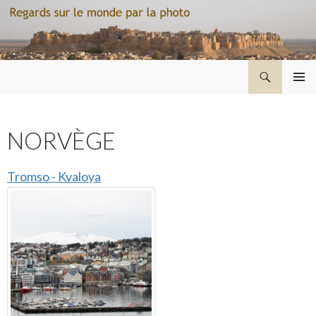
Recherche
Regard sur le monde par la photo
ALLER
MENU
AU
PRINCI
CONTENU
NORVÈGE
Tromso - Kvaloya