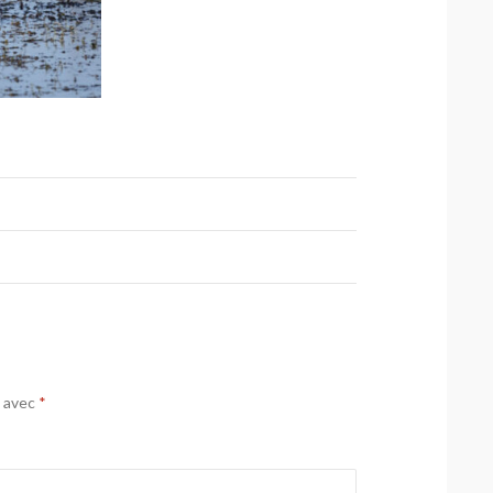
s avec
*