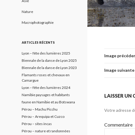
Asie
Nature
Macrophotographie
ARTICLES RÉCENTS
Lyon – fête des lumières 2025
Image précéde
Biennale de la danse de Lyon 2025
Biennale de la danse de Lyon 2023
Image suivante
Flamants roses et chevaux en
Camargue
Lyon – fête des lumières 2024
Namibie paysages et habitants
LAISSER UN
faune en Namibie et au Botswana
Pérou – Machu Picchu
Votre adresse d
Pérou – Arequipa et Cuzco
Pérou – sites incas
Commentaire
Pérou – nature et randonnées