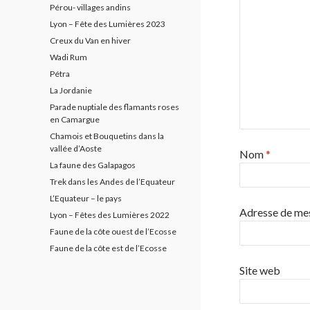
Pérou- villages andins
Lyon – Fête des Lumières 2023
Creux du Van en hiver
Wadi Rum
Pétra
La Jordanie
Parade nuptiale des flamants roses
en Camargue
Chamois et Bouquetins dans la
vallée d’Aoste
Nom
*
La faune des Galapagos
Trek dans les Andes de l’Equateur
L’Equateur – le pays
Adresse de me
Lyon – Fêtes des Lumières 2022
Faune de la côte ouest de l’Ecosse
Faune de la côte est de l’Ecosse
Site web