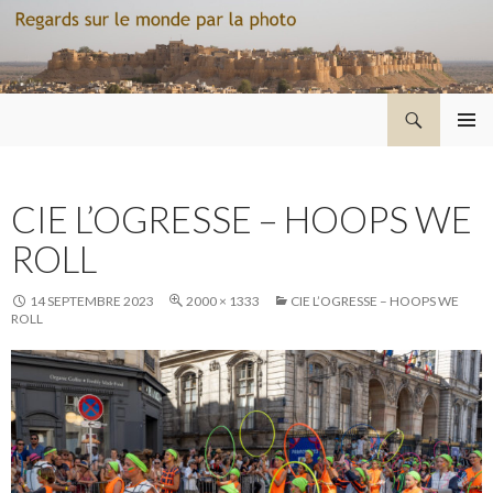
Recherche
Regard sur le monde par la photo
ALLER
MENU
AU
PRINCI
CONTENU
CIE L’OGRESSE – HOOPS WE
ROLL
14 SEPTEMBRE 2023
2000 × 1333
CIE L’OGRESSE – HOOPS WE
ROLL