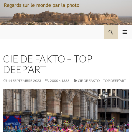
Recherche
Regard sur le monde par la photo
ALLER
MENU
AU
PRINCI
CONTENU
CIE DE FAKTO – TOP
DEEP’ART
14 SEPTEMBRE 2023
2000 × 1333
CIE DE FAKTO – TOP DEEP’ART