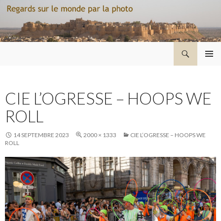
Recherche
Regard sur le monde par la photo
ALLER
MENU
AU
PRINCI
CONTENU
CIE L’OGRESSE – HOOPS WE
ROLL
14 SEPTEMBRE 2023
2000 × 1333
CIE L’OGRESSE – HOOPS WE
ROLL