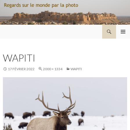
Recherche
Regard sur le monde par la photo
ALLER
MENU
AU
PRINCI
CONTENU
WAPITI
17 FÉVRIER 2022
2000 × 1334
WAPITI