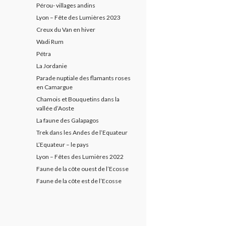
Pérou- villages andins
Lyon – Fête des Lumières 2023
Creux du Van en hiver
Wadi Rum
Pétra
La Jordanie
Parade nuptiale des flamants roses
en Camargue
Chamois et Bouquetins dans la
vallée d’Aoste
La faune des Galapagos
Trek dans les Andes de l’Equateur
L’Equateur – le pays
Lyon – Fêtes des Lumières 2022
Faune de la côte ouest de l’Ecosse
Faune de la côte est de l’Ecosse