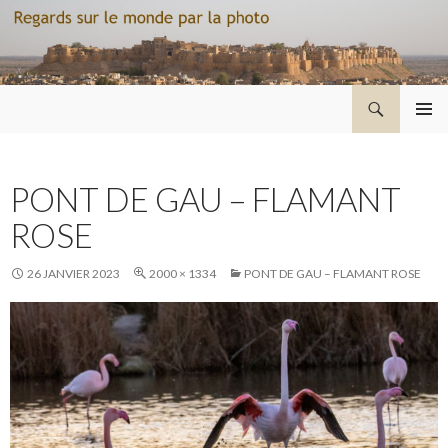
Recherche
Regard sur le monde par la photo
ALLER
MENU
AU
PRINCI
CONTENU
PONT DE GAU – FLAMANT
ROSE
26 JANVIER 2023
2000 × 1334
PONT DE GAU – FLAMANT ROSE