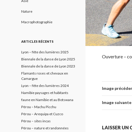
Asie
Nature
Macrophotographie
ARTICLES RÉCENTS
Lyon – fête des lumières 2025
Ouverture – col
Biennale de la danse de Lyon 2025
Biennale de la danse de Lyon 2023
Flamants roses et chevaux en
Camargue
Lyon – fête des lumières 2024
Image précéde
Namibie paysages et habitants
faune en Namibie et au Botswana
Image suivante
Pérou – Machu Picchu
Pérou – Arequipa et Cuzco
Pérou – sites incas
LAISSER UN
Pérou – nature et randonnées