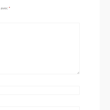
s avec
*