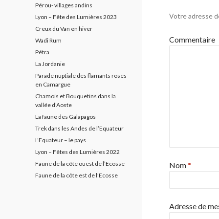
Pérou- villages andins
Votre adresse d
Lyon – Fête des Lumières 2023
Creux du Van en hiver
Commentaire
Wadi Rum
Pétra
La Jordanie
Parade nuptiale des flamants roses
en Camargue
Chamois et Bouquetins dans la
vallée d’Aoste
La faune des Galapagos
Trek dans les Andes de l’Equateur
L’Equateur – le pays
Lyon – Fêtes des Lumières 2022
Faune de la côte ouest de l’Ecosse
Nom
*
Faune de la côte est de l’Ecosse
Adresse de me