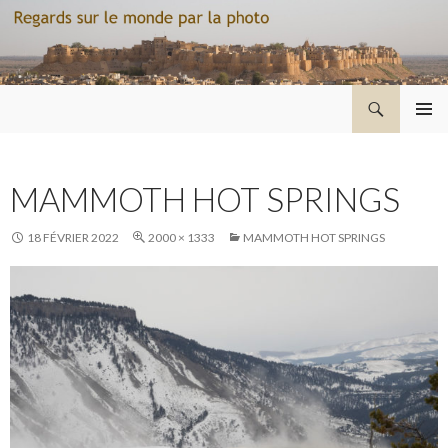
Recherche
Regard sur le monde par la photo
ALLER
MENU
AU
PRINCI
CONTENU
MAMMOTH HOT SPRINGS
18 FÉVRIER 2022
2000 × 1333
MAMMOTH HOT SPRINGS