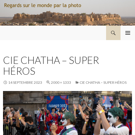
Recherche
Regard sur le monde par la photo
ALLER
MENU
AU
PRINCI
CONTENU
CIE CHATHA – SUPER
HÉROS
14 SEPTEMBRE 2023
2000 × 1333
CIE CHATHA – SUPER HÉROS