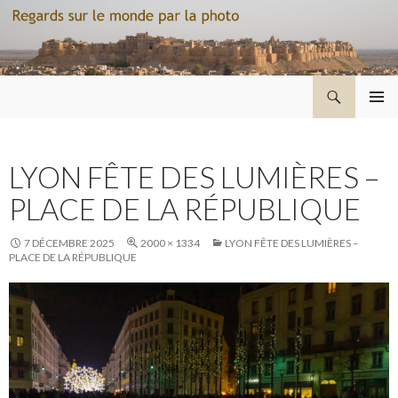
Recherche
Regard sur le monde par la photo
ALLER
MENU
AU
PRINCI
CONTENU
LYON FÊTE DES LUMIÈRES –
PLACE DE LA RÉPUBLIQUE
7 DÉCEMBRE 2025
2000 × 1334
LYON FÊTE DES LUMIÈRES –
PLACE DE LA RÉPUBLIQUE